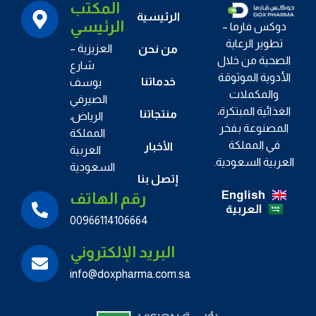
المكتب
الرئيسية
الرئيسي
دوكس فارما –
تطوير الرعاية
العزيزية –
من نحن
الصحية من خلال
شارع
الأدوية الموثوقة
خدماتنا
يوسف
والمكملات
الصيرفي
الغذائية المبتكرة،
منتجاتنا
الرياض،
المصنوعة بفخر
المملكة
في المملكة
الأخبار
العربية
العربية السعودية.
السعودية
إتصل بنا
English
رقم الهاتف
العربية
00966114106664
البريد الإلكتروني
info@doxpharma.com.sa